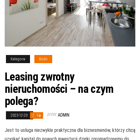
Kategoria
Budo
Leasing zwrotny
nieruchomości – na czym
polega?
przez
ADMIN
2023-12-20
2
Jest to usługa niezwykle praktyczna dla biznesmenów, którzy chcą
uzyskać kapitał do nowych inwestycji dzięki zgromadzonemu do