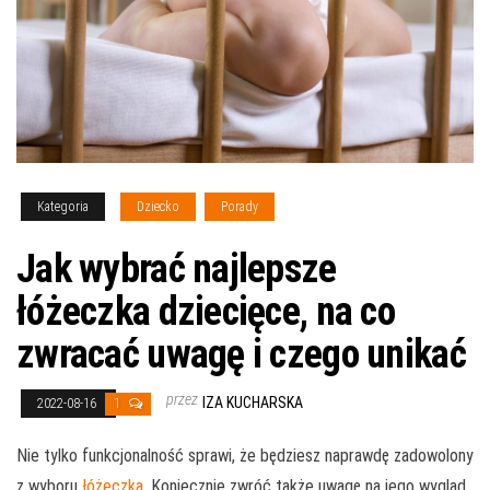
Kategoria
Dziecko
Porady
Jak wybrać najlepsze
łóżeczka dziecięce, na co
zwracać uwagę i czego unikać
przez
IZA KUCHARSKA
2022-08-16
1
Nie tylko funkcjonalność sprawi, że będziesz naprawdę zadowolony
z wyboru
łóżeczka
. Koniecznie zwróć także uwagę na jego wygląd.